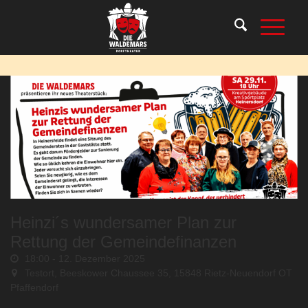
Heinzi´s wundersamer Plan zur
Rettung der Gemeindefinanzen
18:00 -
12. Dezember 2025
Testort,
Beeskower Chaussee 35, 15848 Rietz-Neuendorf OT
Pfaffendorf