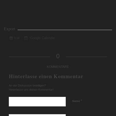
Export
Ical
Google Calendar
0
KOMMENTARE
Hinterlasse einen Kommentar
An der Diskussion beteiligen?
Hinterlasse uns deinen Kommentar!
*
Name